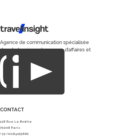
Travel Insight
Agence de communication spécialisée
dans le tourisme du voyage d’affaires et
du loisirs.
CONTACT
128 Rue La Boétie
75008 Paris
+33 (0)184255682