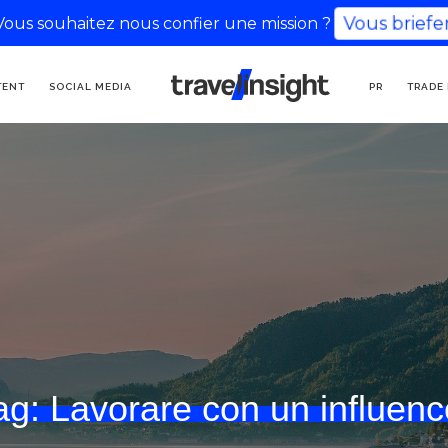
Vous souhaitez nous confier une mission ?
Vous briefer
AGENZIA DI
TENT
SOCIAL MEDIA
PR
TRADE
COMUNICAZIONE
TURISTICA
ag:
Lavorare con un influenc