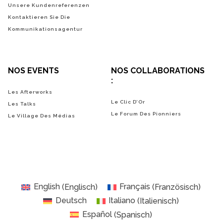
Unsere Kundenreferenzen
Kontaktieren Sie Die
Kommunikationsagentur
NOS EVENTS
NOS COLLABORATIONS
:
Les Afterworks
Le Clic D’Or
Les Talks
Le Forum Des Pionniers
Le Village Des Médias
English
(
Englisch
)
Français
(
Französisch
)
Deutsch
Italiano
(
Italienisch
)
Español
(
Spanisch
)