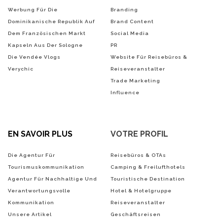
Werbung Für Die
Branding
Dominikanische Republik Auf
Brand Content
Dem Französischen Markt
Social Media
Kapseln Aus Der Sologne
PR
Die Vendée Vlogs
Website Für Reisebüros &
Verychic
Reiseveranstalter
Trade Marketing
Influence
EN SAVOIR PLUS
VOTRE PROFIL
Die Agentur Für
Reisebüros & OTAs
Tourismuskommunikation
Camping & Freilufthotels
Agentur Für Nachhaltige Und
Touristische Destination
Verantwortungsvolle
Hotel & Hotelgruppe
Kommunikation
Reiseveranstalter
Unsere Artikel
Geschäftsreisen