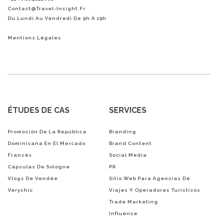
Contact@Travel-Insight.fr
Du Lundi Au Vendredi De 9h À 19h
Mentions Légales
ÉTUDES DE CAS
SERVICES
Promoción De La República
Branding
Dominicana En El Mercado
Brand Content
Francés
Social Media
Cápsulas De Sologne
PR
Vlogs De Vendée
Sitio Web Para Agencias De
Verychic
Viajes Y Operadores Turísticos
Trade Marketing
Influence