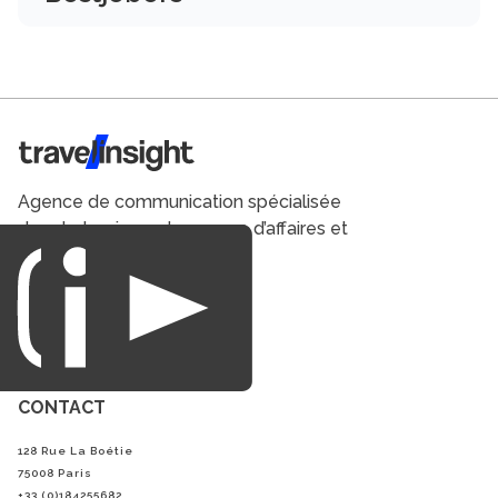
Travel Insight
Agence de communication spécialisée
dans le tourisme du voyage d’affaires et
du loisirs.
CONTACT
128 Rue La Boétie
75008 Paris
+33 (0)184255682