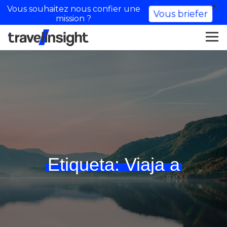
X
Vous souhaitez nous confier une
Vous briefer
mission ?
Etiqueta:
Viaja a