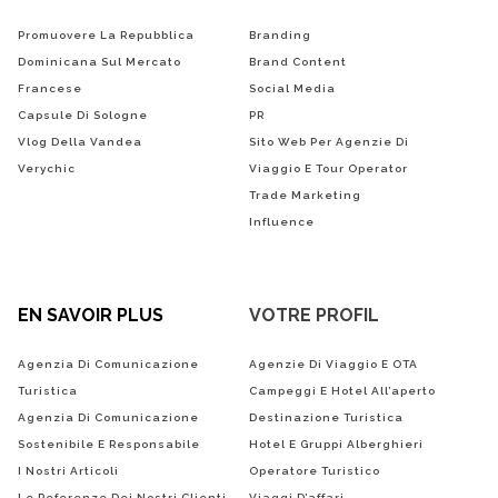
Promuovere La Repubblica
Branding
Dominicana Sul Mercato
Brand Content
Francese
Social Media
Capsule Di Sologne
PR
Vlog Della Vandea
Sito Web Per Agenzie Di
Verychic
Viaggio E Tour Operator
Trade Marketing
Influence
EN SAVOIR PLUS
VOTRE PROFIL
Agenzia Di Comunicazione
Agenzie Di Viaggio E OTA
Turistica
Campeggi E Hotel All’aperto
Agenzia Di Comunicazione
Destinazione Turistica
Sostenibile E Responsabile
Hotel E Gruppi Alberghieri
I Nostri Articoli
Operatore Turistico
Le Referenze Dei Nostri Clienti
Viaggi D’affari