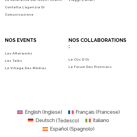
Contatta L’agenzia Di
Comunicazione
NOS EVENTS
NOS COLLABORATIONS
:
Les Afterworks
Le Clic D’Or
Les Talks
Le Forum Des Pionniers
Le Village Des Médias
English
(
Inglese
)
Français
(
Francese
)
Deutsch
(
Tedesco
)
Italiano
Español
(
Spagnolo
)