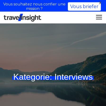
X
Vous souhaitez nous confier une
Vous briefer
mission ?
Kategorie:
Interviews