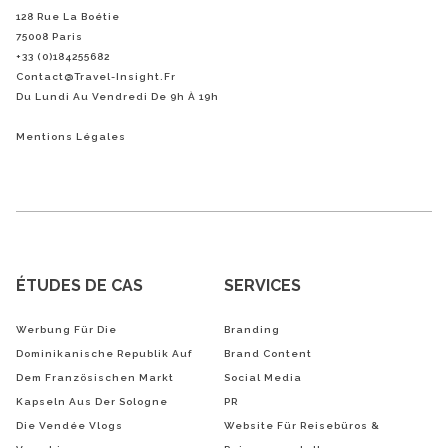
128 Rue La Boétie
75008 Paris
+33 (0)184255682
Contact@Travel-Insight.fr
Du Lundi Au Vendredi De 9h À 19h
Mentions Légales
ÉTUDES DE CAS
SERVICES
Werbung Für Die
Branding
Dominikanische Republik Auf
Brand Content
Dem Französischen Markt
Social Media
Kapseln Aus Der Sologne
PR
Die Vendée Vlogs
Website Für Reisebüros &