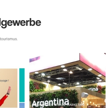
lgewerbe
ttourismus.
,
PRESSEARBEIT
TRADE MARKETING