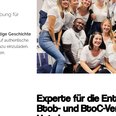
bung für
rtige Geschichte
uf authentische
azu einzuladen,
en.
Experte für die En
Btob- und BtoC-Ve