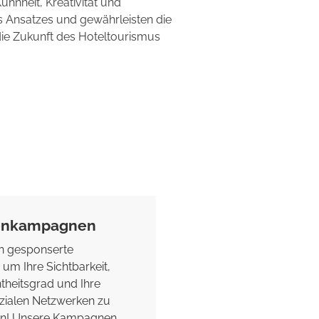
ühnheit, Kreativität und
s Ansatzes und gewährleisten die
 die Zukunft des Hoteltourismus
enkampagnen
#4 Pressearbeit
en gesponserte
m Ihre Sichtbarkeit,
Wir helfen Ihnen, in d
theitsgrad und Ihre
der Presse präsent zu 
sozialen Netzwerken zu
Abteilung für Pressearb
en! Unsere Kampagnen
Sie bei allen Ihren Auf