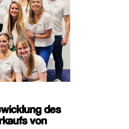
twicklung des
rkaufs von