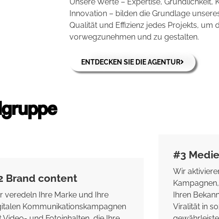
Unsere Werte – Expertise, Gründlichkeit, K
Innovation – bilden die Grundlage unsere
Qualität und Effizienz jedes Projekts, um
vorwegzunehmen und zu gestalten.
ENTDECKEN SIE DIE AGENTUR
lgruppe
#3 Medi
Wir aktivier
2 Brand content
Kampagnen, u
r veredeln Ihre Marke und Ihre
Ihren Bekann
gitalen Kommunikationskampagnen
Viralität in 
t Video- und Fotoinhalten, die Ihre
gewährleist