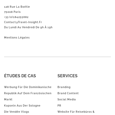
128 Rue La Boétie
75008 Paris
+33 (0)184255682
Contact@Travel-Insight.fr
Du Lundi Au Vendredi De 9h À 19h
Mentions Légales
ÉTUDES DE CAS
SERVICES
Werbung Für Die Dominikanische
Branding
Republik Auf Dem Französischen
Brand Content
Markt
Social Media
Kapseln Aus Der Sologne
PR
Die Vendée Vlogs
Website Für Reisebüros &