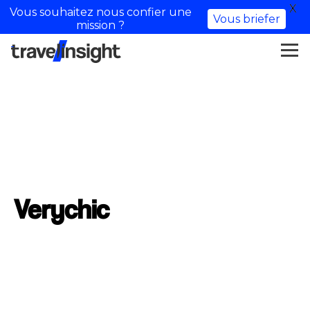
X
Vous souhaitez nous confier une
Vous briefer
mission ?
Verychic