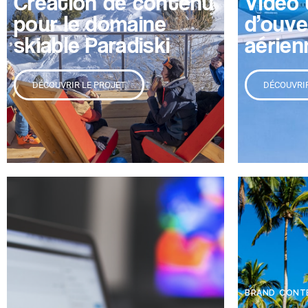
Création de contenu
Vidéo 
pour le domaine
d’ouve
skiable Paradiski
aérien
DÉCOUVRIR LE PROJET
DÉCOUVRIR
BRAND CONT