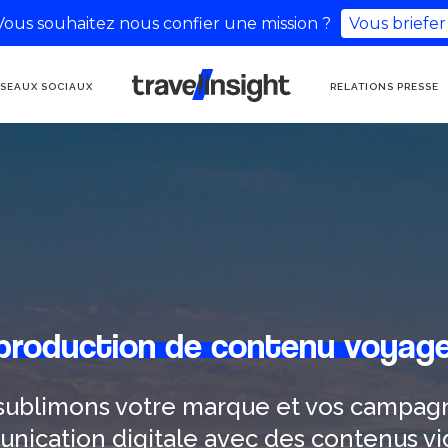
Vous souhaitez nous confier une mission ?
Vous briefer
AGENCE DE
SEAUX SOCIAUX
RELATIONS PRESSE
COMMUNICATION
TOURISME
production de contenu voyage
sublimons votre marque et vos campag
nication digitale avec des contenus vi