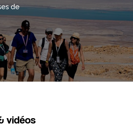
ses de
& vidéos