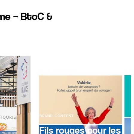
me – BtoC &
BRAND CONTENT
Fils rouges pour les