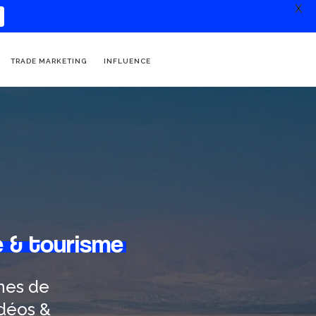
X
TRADE MARKETING
INFLUENCE
 & tourisme
nes de
déos &