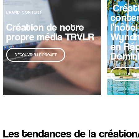
Créat
BRAND CONTENT
conte
Création de notre
l’hôtel
propre média TRVLR
Wyndh
en Rép
Domin
DÉCOUVRIR LE PROJET
DÉCOUVRIR
Les tendances de la création