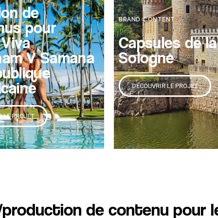
ion de
BRAND CONTENT
nus pour
 Viva
Capsules de la
am V Samana
Sologne
ublique
icaine
DÉCOUVRIR LE PROJET
 LE PROJET
/production de contenu pour l