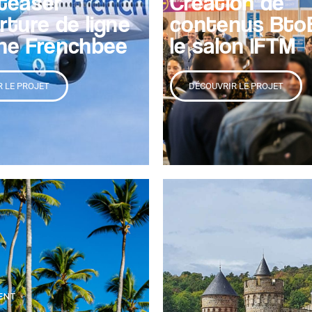
teaser
Création de
rture de ligne
contenus Bto
ne Frenchbee
le salon IFTM
 LE PROJET
DÉCOUVRIR LE PROJET
ENT