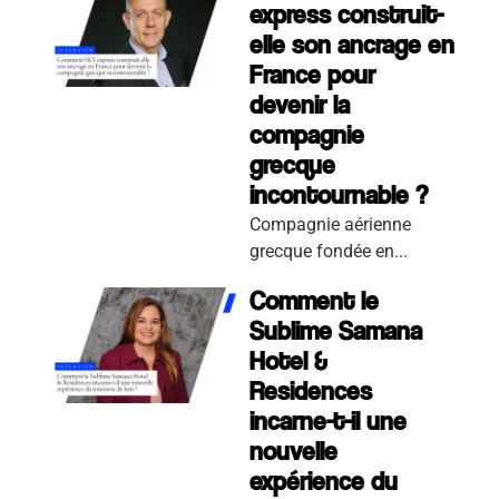
express construit-
elle son ancrage en
France pour
devenir la
compagnie
grecque
incontournable ?
Compagnie aérienne
grecque fondée en...
Comment le
Sublime Samana
Hotel &
Residences
incarne-t-il une
nouvelle
expérience du