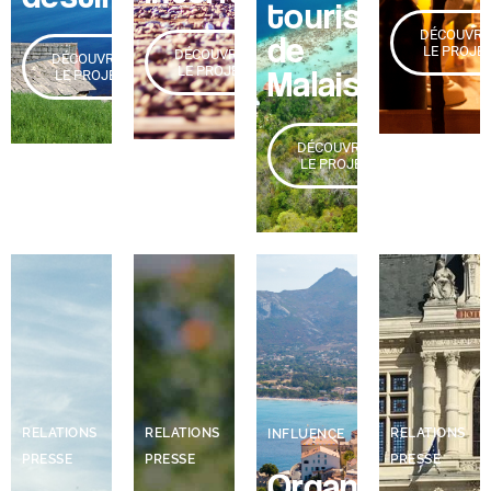
tourisme
DÉCOUVRI
de
LE PROJE
DÉCOUVRIR
DÉCOUVRIR
Malaisie
LE PROJET
LE PROJET
DÉCOUVRIR
LE PROJET
RELATIONS
RELATIONS
RELATIONS
INFLUENCE
PRESSE
PRESSE
PRESSE
Organisation