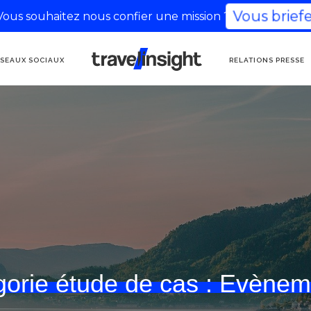
Vous souhaitez nous confier une mission ?
Vous briefer
AGENCE DE
SEAUX SOCIAUX
RELATIONS PRESSE
COMMUNICATION
TOURISME
orie étude de cas :
Evèneme