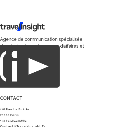
Travel Insight
Agence de communication spécialisée
dans le tourisme du voyage d’affaires et
du loisirs.
CONTACT
128 Rue La Boétie
75008 Paris
+33 (0)184255682
Contact@Travel-Insight.fr