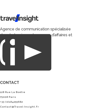
Travel Insight
Agence de communication spécialisée
dans le tourisme du voyage d’affaires et
du loisirs.
CONTACT
128 Rue La Boétie
75008 Paris
+33 (0)184255682
Contact@Travel-Insight.fr