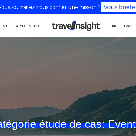
Vous souhaitez nous confier une mission ?
Vous briefer
AGENCIA DE
TENT
SOCIAL MEDIA
PR
TRADE
COMUNICACIÓN TURÍSTICA
tégorie étude de cas:
Event