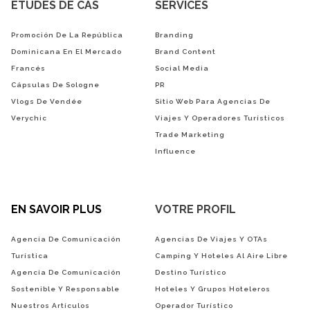
ÉTUDES DE CAS
SERVICES
Promoción De La República
Branding
Dominicana En El Mercado
Brand Content
Francés
Social Media
Cápsulas De Sologne
PR
Vlogs De Vendée
Sitio Web Para Agencias De
Verychic
Viajes Y Operadores Turísticos
Trade Marketing
Influence
EN SAVOIR PLUS
VOTRE PROFIL
Agencia De Comunicación
Agencias De Viajes Y OTAs
Turística
Camping Y Hoteles Al Aire Libre
Agencia De Comunicación
Destino Turístico
Sostenible Y Responsable
Hoteles Y Grupos Hoteleros
Nuestros Artículos
Operador Turístico