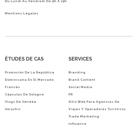
Du Lundi Au Vendredi De 9h À 19h
Mentions Légales
ÉTUDES DE CAS
SERVICES
Promoción De La República
Branding
Dominicana En El Mercado
Brand Content
Francés
Social Media
Cápsulas De Sologne
PR
Vlogs De Vendée
Sitio Web Para Agencias De
Verychic
Viajes Y Operadores Turísticos
Trade Marketing
Influence