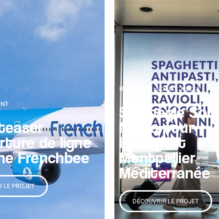
,
BRANDING
SOCIAL MEDIA
ENT
Stratégie Soci
teaser
Media pour
rture de ligne
l’aéroport
ne Frenchbee
Montpellier
Méditerranée
 LE PROJET
DÉCOUVRIR LE PROJET