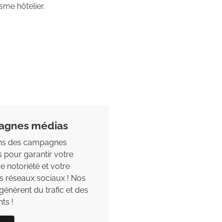
sme hôtelier.
agnes médias
#4 Relations pre
ns des campagnes
Nous vous aidons à êt
 pour garantir votre
les médias et la presse
tre notoriété et votre
relations presse vou
les réseaux sociaux ! Nos
dans toutes vos missio
nèrent du trafic et des
de presse, dossier de 
ts !
communiqués..