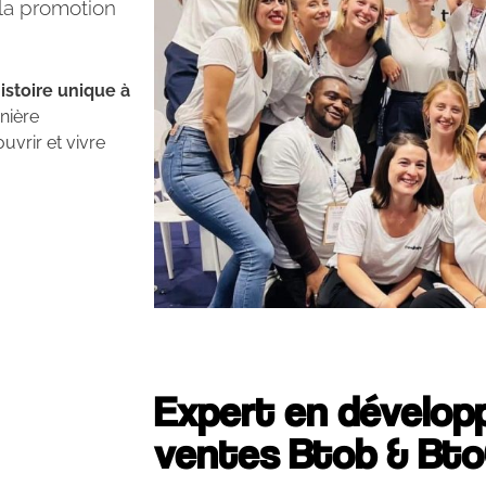
la promotion
istoire unique à
nière
uvrir et vivre
Expert en dévelo
ventes Btob & Bto