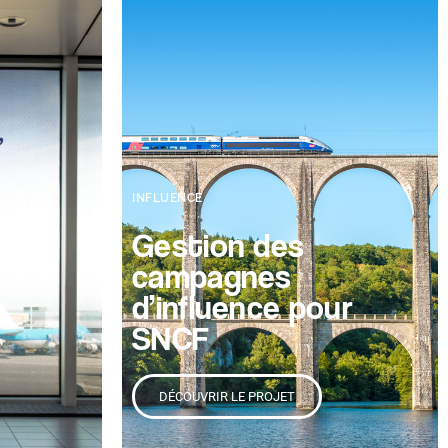
INFLUENCE
al
Gestion des
campagnes
d’influence pour
SNCF
DÉCOUVRIR LE PROJET