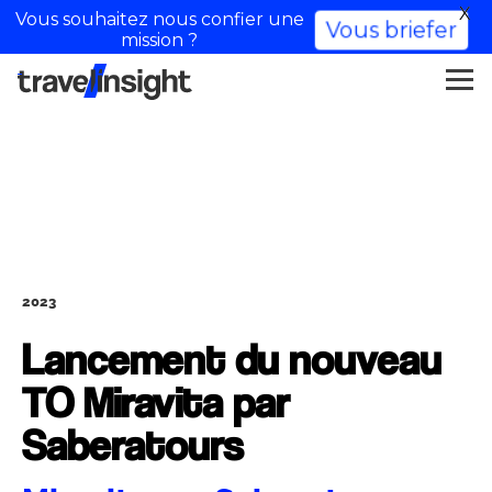
X
Vous souhaitez nous confier une
Vous briefer
mission ?
2023
Lancement du nouveau
TO Miravita par
Saberatours