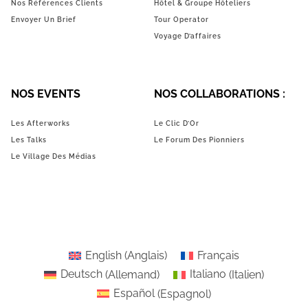
Nos Références Clients
Hôtel & Groupe Hôteliers
Envoyer Un Brief
Tour Operator
Voyage D’affaires
NOS EVENTS
NOS COLLABORATIONS :
Les Afterworks
Le Clic D’Or
Les Talks
Le Forum Des Pionniers
Le Village Des Médias
English
(
Anglais
)
Français
Deutsch
(
Allemand
)
Italiano
(
Italien
)
Español
(
Espagnol
)