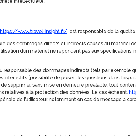
riété Intellectuelle.
https://www.travel-insight.fr/
est responsable de la qualité e
e des dommages directs et indirects causés au matériel de l’ut
l’utilisation d’un matériel ne répondant pas aux spécifications 
u responsable des dommages indirects (tels par exemple qu
s interactifs (possibilité de poser des questions dans l’espac
t de supprimer, sans mise en demeure préalable, tout conten
ions relatives à la protection des données. Le cas échéant,
htt
 pénale de l’utilisateur, notamment en cas de message à carac