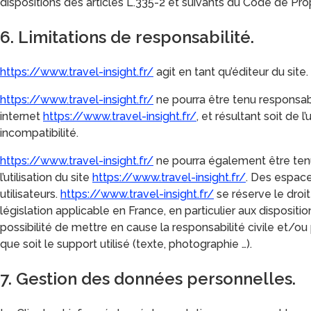
dispositions des articles L.335-2 et suivants du Code de Prop
6. Limitations de responsabilité.
https://www.travel-insight.fr/
agit en tant qu’éditeur du site.
https://www.travel-insight.fr/
ne pourra être tenu responsabl
internet
https://www.travel-insight.fr/
, et résultant soit de 
incompatibilité.
https://www.travel-insight.fr/
ne pourra également être ten
l’utilisation du site
https://www.travel-insight.fr/
. Des espace
utilisateurs.
https://www.travel-insight.fr/
se réserve le droi
législation applicable en France, en particulier aux disposit
possibilité de mettre en cause la responsabilité civile et/ou
que soit le support utilisé (texte, photographie …).
7. Gestion des données personnelles.