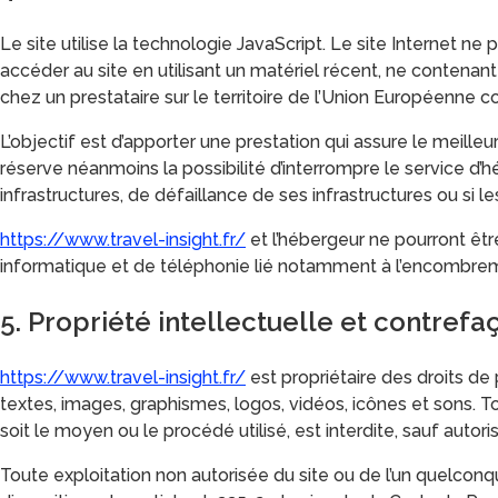
Le site utilise la technologie JavaScript. Le site Internet ne 
accéder au site en utilisant un matériel récent, ne contenan
chez un prestataire sur le territoire de l’Union Européenn
L’objectif est d’apporter une prestation qui assure le meilleur
réserve néanmoins la possibilité d’interrompre le service d
infrastructures, de défaillance de ses infrastructures ou si l
https://www.travel-insight.fr/
et l’hébergeur ne pourront êt
informatique et de téléphonie lié notamment à l’encombrem
5. Propriété intellectuelle et contrefa
https://www.travel-insight.fr/
est propriétaire des droits de 
textes, images, graphismes, logos, vidéos, icônes et sons. T
soit le moyen ou le procédé utilisé, est interdite, sauf autori
Toute exploitation non autorisée du site ou de l’un quelco