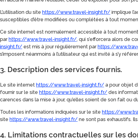
L’utilisation du site
https://www.travel-insight.fr/
implique l’a
susceptibles d’être modifiées ou complétées à tout moment, 
Ce site internet est normalement accessible à tout moment 
par
https://www.travel-insight.fr/
, qui s’efforcera alors de 
insight.fr/
est mis à jour régulièrement par
https://www.trave
s’imposent néanmoins à l’utilisateur qui est invité à s’y réfé
3. Description des services fournis.
Le site internet
https://www.travel-insight.fr/
a pour objet d
fournir sur le site
https://www.travel-insight.fr/
des informati
carences dans la mise à jour, qu’elles soient de son fait ou du
Toutes les informations indiquées sur le site
https://www.tra
site
https://www.travel-insight.fr/
ne sont pas exhaustifs. Il
4. Limitations contractuelles sur les d