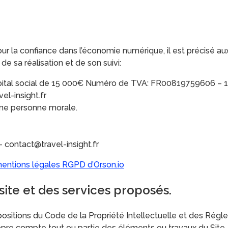
pour la confiance dans l’économie numérique, il est précisé aux
de sa réalisation et de son suivi:
al social de 15 000€ Numéro de TVA: FR00819759606 – 12
el-insight.fr
une personne morale.
– contact@travel-insight.fr
entions légales RGPD d’Orson.io
 site et des services proposés.
positions du Code de la Propriété Intellectuelle et des Régl
ropre compte tout ou partie des éléments ou travaux du Site.