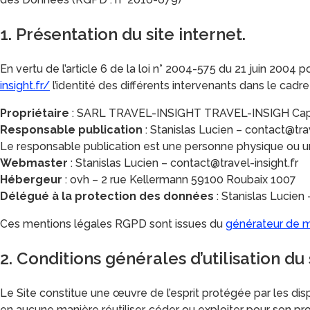
1. Présentation du site internet.
En vertu de l’article 6 de la loi n° 2004-575 du 21 juin 2004 
insight.fr/
l’identité des différents intervenants dans le cadre 
Propriétaire
: SARL TRAVEL-INSIGHT TRAVEL-INSIGH Capit
Responsable publication
: Stanislas Lucien – contact@trav
Le responsable publication est une personne physique ou 
Webmaster
: Stanislas Lucien – contact@travel-insight.fr
Hébergeur
: ovh – 2 rue Kellermann 59100 Roubaix 1007
Délégué à la protection des données
: Stanislas Lucien 
Ces mentions légales RGPD sont issues du
générateur de m
2. Conditions générales d’utilisation du
Le Site constitue une œuvre de l’esprit protégée par les dis
en aucune manière réutiliser, céder ou exploiter pour son p