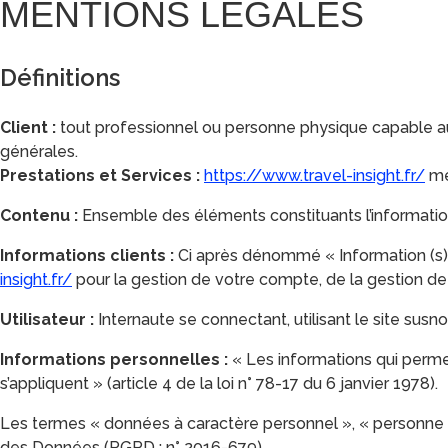
MENTIONS LÉGALES
Définitions
Client :
tout professionnel ou personne physique capable au s
générales.
Prestations et Services :
https://www.travel-insight.fr/
met
Contenu :
Ensemble des éléments constituants l’informatio
Informations clients :
Ci après dénommé « Information (s)
insight.fr/
pour la gestion de votre compte, de la gestion de la
Utilisateur :
Internaute se connectant, utilisant le site sus
Informations personnelles :
« Les informations qui permet
s’appliquent » (article 4 de la loi n° 78-17 du 6 janvier 1978).
Les termes « données à caractère personnel », « personne co
des Données (RGPD : n° 2016-679)