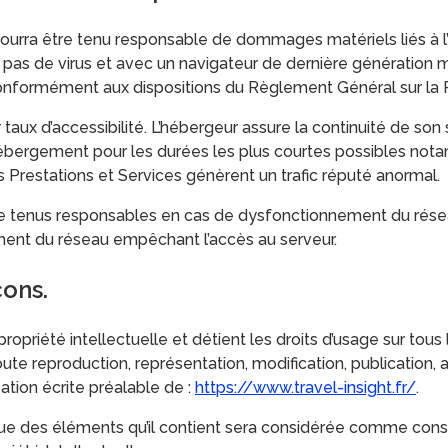
pourra être tenu responsable de dommages matériels liés à l’uti
t pas de virus et avec un navigateur de dernière génération m
e conformément aux dispositions du Règlement Général sur l
 taux d’accessibilité. L’hébergeur assure la continuité de son 
’hébergement pour les durées les plus courtes possibles not
es Prestations et Services génèrent un trafic réputé anormal.
re tenus responsables en cas de dysfonctionnement du résea
ent du réseau empêchant l’accès au serveur.
çons.
propriété intellectuelle et détient les droits d’usage sur tou
oute reproduction, représentation, modification, publication,
sation écrite préalable de :
https://www.travel-insight.fr/
.
nque des éléments qu’il contient sera considérée comme con