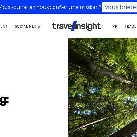
Vous souhaitez nous confier une mission ?
Vous briefer
KOMMUNIKATIONSAGENTUR
TENT
SOCIAL MEDIA
PR
TRADE
FÜR TOURISMUS
g: