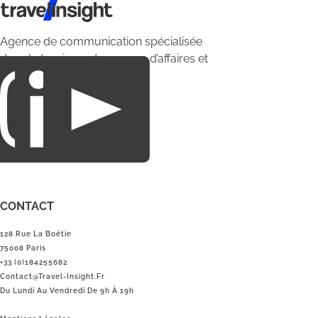
Travel Insight
Agence de communication spécialisée
dans le tourisme du voyage d’affaires et
du loisirs.
CONTACT
128 Rue La Boétie
75008 Paris
+33 (0)184255682
Contact@Travel-Insight.fr
Du Lundi Au Vendredi De 9h À 19h