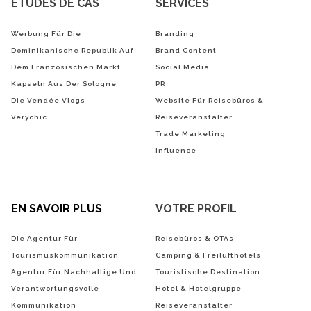
ÉTUDES DE CAS
SERVICES
Werbung Für Die
Branding
Dominikanische Republik Auf
Brand Content
Dem Französischen Markt
Social Media
Kapseln Aus Der Sologne
PR
Die Vendée Vlogs
Website Für Reisebüros &
Verychic
Reiseveranstalter
Trade Marketing
Influence
EN SAVOIR PLUS
VOTRE PROFIL
Die Agentur Für
Reisebüros & OTAs
Tourismuskommunikation
Camping & Freilufthotels
Agentur Für Nachhaltige Und
Touristische Destination
Verantwortungsvolle
Hotel & Hotelgruppe
Kommunikation
Reiseveranstalter