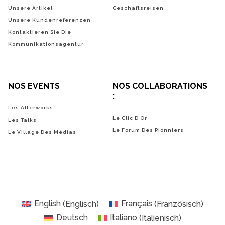
Unsere Artikel
Geschäftsreisen
Unsere Kundenreferenzen
Kontaktieren Sie Die
Kommunikationsagentur
NOS EVENTS
NOS COLLABORATIONS
:
Les Afterworks
Le Clic D’Or
Les Talks
Le Forum Des Pionniers
Le Village Des Médias
English
(
Englisch
)
Français
(
Französisch
)
Deutsch
Italiano
(
Italienisch
)