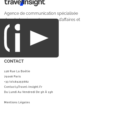
Travel Insight
Agence de communication spécialisée
dans le tourisme du voyage d’affaires et
du loisirs.
CONTACT
128 Rue La Boétie
75008 Paris
+33 (0)184255682
Contact@Travel-Insight.fr
Du Lundi Au Vendredi De 9h À 19h
Mentions Légales