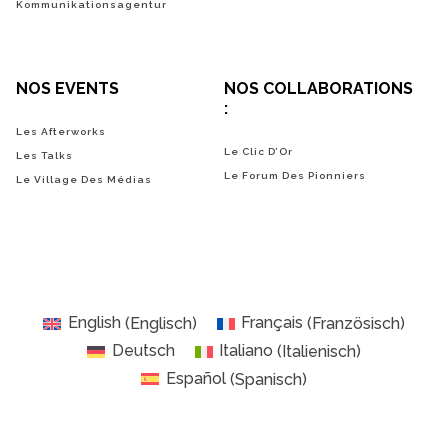
Kommunikationsagentur
NOS EVENTS
NOS COLLABORATIONS
:
Les Afterworks
Le Clic D’Or
Les Talks
Le Forum Des Pionniers
Le Village Des Médias
English
(
Englisch
)
Français
(
Französisch
)
Deutsch
Italiano
(
Italienisch
)
Español
(
Spanisch
)