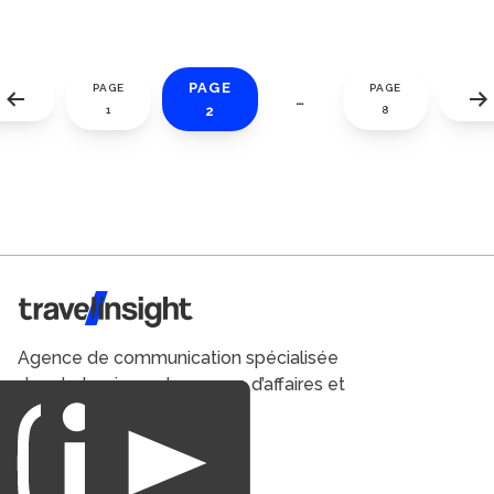
PAGE
PAGE
PAGE
…
2
1
8
Travel Insight
Agence de communication spécialisée
dans le tourisme du voyage d’affaires et
du loisirs.