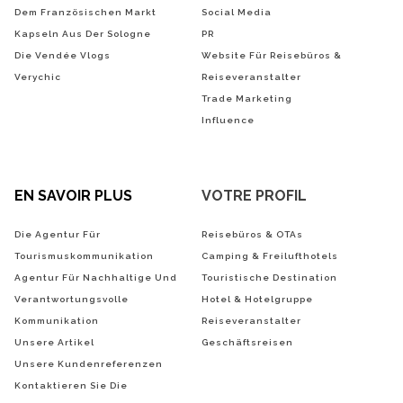
Dem Französischen Markt
Social Media
Kapseln Aus Der Sologne
PR
Die Vendée Vlogs
Website Für Reisebüros &
Verychic
Reiseveranstalter
Trade Marketing
Influence
EN SAVOIR PLUS
VOTRE PROFIL
Die Agentur Für
Reisebüros & OTAs
Tourismuskommunikation
Camping & Freilufthotels
Agentur Für Nachhaltige Und
Touristische Destination
Verantwortungsvolle
Hotel & Hotelgruppe
Kommunikation
Reiseveranstalter
Unsere Artikel
Geschäftsreisen
Unsere Kundenreferenzen
Kontaktieren Sie Die