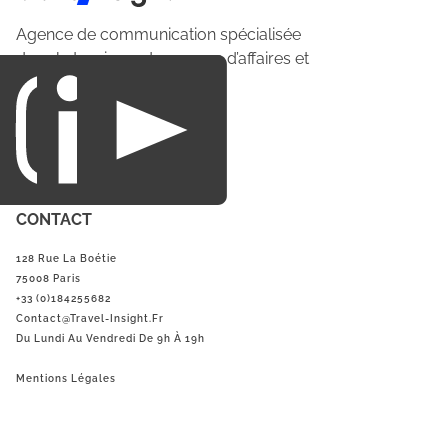
Agence de communication spécialisée
dans le tourisme du voyage d’affaires et
du loisirs.
CONTACT
128 Rue La Boétie
75008 Paris
+33 (0)184255682
Contact@Travel-Insight.fr
Du Lundi Au Vendredi De 9h À 19h
Mentions Légales