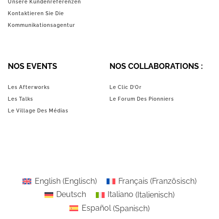
Unsere Kundenreferenzen
Kontaktieren Sie Die
Kommunikationsagentur
NOS EVENTS
NOS COLLABORATIONS :
Les Afterworks
Le Clic D’Or
Les Talks
Le Forum Des Pionniers
Le Village Des Médias
English
(
Englisch
)
Français
(
Französisch
)
Deutsch
Italiano
(
Italienisch
)
Español
(
Spanisch
)