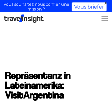
X
Vous souhaitez nous confier une
Vous briefer
mission ?
Repräsentanz in
Lateinamerika:
VisitArgentina