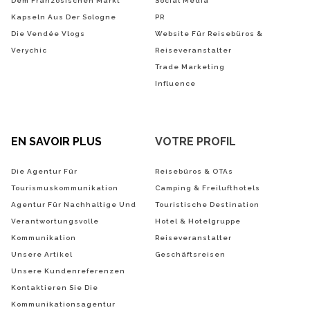
Dem Französischen Markt
Social Media
Kapseln Aus Der Sologne
PR
Die Vendée Vlogs
Website Für Reisebüros &
Verychic
Reiseveranstalter
Trade Marketing
Influence
EN SAVOIR PLUS
VOTRE PROFIL
Die Agentur Für
Reisebüros & OTAs
Tourismuskommunikation
Camping & Freilufthotels
Agentur Für Nachhaltige Und
Touristische Destination
Verantwortungsvolle
Hotel & Hotelgruppe
Kommunikation
Reiseveranstalter
Unsere Artikel
Geschäftsreisen
Unsere Kundenreferenzen
Kontaktieren Sie Die
Kommunikationsagentur