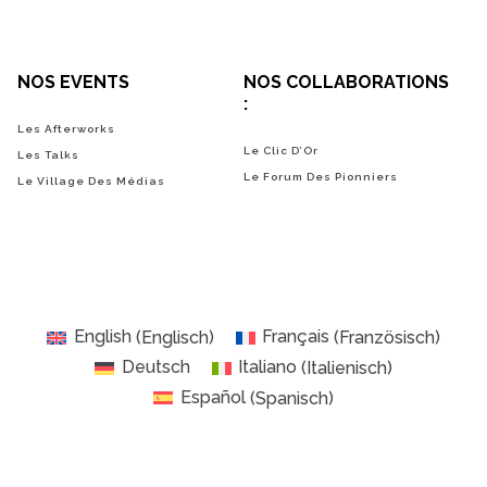
NOS EVENTS
NOS COLLABORATIONS
:
Les Afterworks
Le Clic D’Or
Les Talks
Le Forum Des Pionniers
Le Village Des Médias
English
(
Englisch
)
Français
(
Französisch
)
Deutsch
Italiano
(
Italienisch
)
Español
(
Spanisch
)