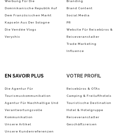
Werbung Für Die
Branding
Dominikanische Republik Auf
Brand Content
Dem Französischen Markt
Social Media
Kapseln Aus Der Sologne
PR
Die Vendée Vlogs
Website Für Reisebüros &
Verychic
Reiseveranstalter
Trade Marketing
Influence
EN SAVOIR PLUS
VOTRE PROFIL
Die Agentur Für
Reisebüros & OTAs
Tourismuskommunikation
Camping & Freilufthotels
Agentur Für Nachhaltige Und
Touristische Destination
Verantwortungsvolle
Hotel & Hotelgruppe
Kommunikation
Reiseveranstalter
Unsere Artikel
Geschäftsreisen
Unsere Kundenreferenzen