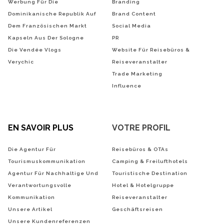
Werbung Für Die
Branding
Dominikanische Republik Auf
Brand Content
Dem Französischen Markt
Social Media
Kapseln Aus Der Sologne
PR
Die Vendée Vlogs
Website Für Reisebüros &
Verychic
Reiseveranstalter
Trade Marketing
Influence
EN SAVOIR PLUS
VOTRE PROFIL
Die Agentur Für
Reisebüros & OTAs
Tourismuskommunikation
Camping & Freilufthotels
Agentur Für Nachhaltige Und
Touristische Destination
Verantwortungsvolle
Hotel & Hotelgruppe
Kommunikation
Reiseveranstalter
Unsere Artikel
Geschäftsreisen
Unsere Kundenreferenzen