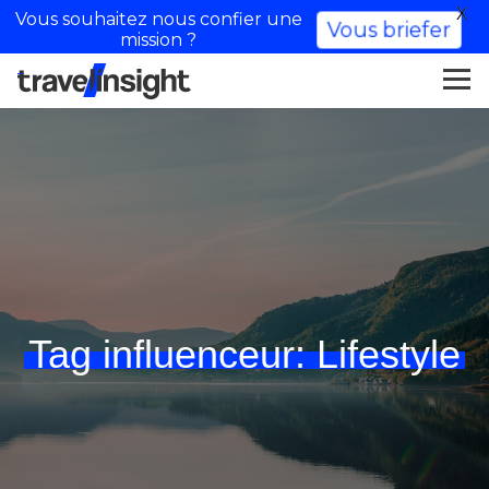
X
Vous souhaitez nous confier une
Vous briefer
mission ?
Tag influenceur:
Lifestyle