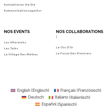
Kontaktieren Sie Die
Kommunikationsagentur
NOS EVENTS
NOS COLLABORATIONS
:
Les Afterworks
Le Clic D’Or
Les Talks
Le Forum Des Pionniers
Le Village Des Médias
English
(
Englisch
)
Français
(
Französisch
)
Deutsch
Italiano
(
Italienisch
)
Español
(
Spanisch
)