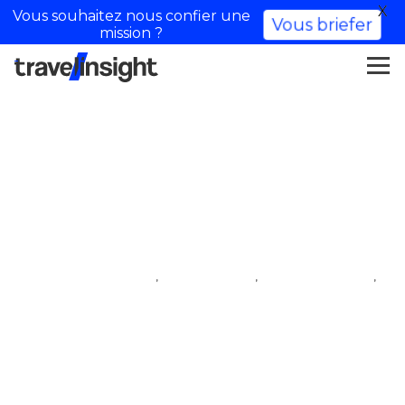
X
Vous souhaitez nous confier une
Vous briefer
mission ?
JC Pieri – Talent
,
,
,
Dorf der Influencer
iftm top resa
Reise-Influencer
Talent