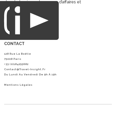
dans le tourisme du voyage d’affaires et
du loisirs.
CONTACT
128 Rue La Boétie
75008 Paris
+33 (0)184255682
Contact@Travel-Insight.fr
Du Lundi Au Vendredi De 9h À 19h
Mentions Légales