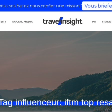
Vous souhaitez nous confier une mission ?
Vous briefer
AGENCIA DE
TENT
SOCIAL MEDIA
PR
TRADE
COMUNICACIÓN TURÍSTICA
Tag influenceur:
iftm top res