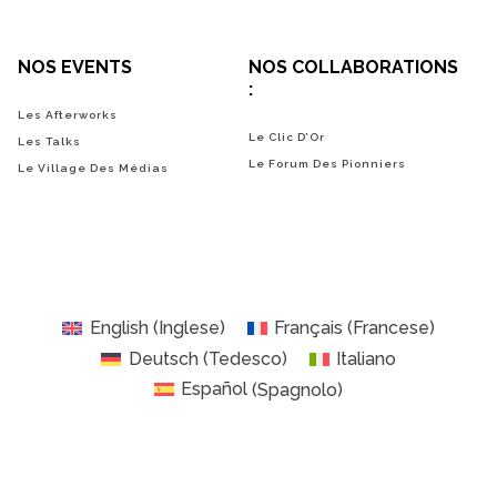
NOS EVENTS
NOS COLLABORATIONS
:
Les Afterworks
Le Clic D’Or
Les Talks
Le Forum Des Pionniers
Le Village Des Médias
English
(
Inglese
)
Français
(
Francese
)
Deutsch
(
Tedesco
)
Italiano
Español
(
Spagnolo
)