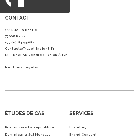
CONTACT
128 Rue La Boétie
75008 Paris
+33 (0)184255682
Contact@Travel-Insight.fr
Du Lundi Au Vendredi De 9h À 19h
Mentions Légales
ÉTUDES DE CAS
SERVICES
Promuovere La Repubblica
Branding
Dominicana Sul Mercato
Brand Content