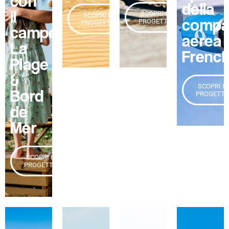
con
della
il
SCOPRI IL
SCOPRI IL
compa
PROGETTO
PROGETTO
campeggio
aerea
La
Frenc
Plage
&
SCOPRI IL
Bord
PROGETT
de
Mer
SCOPRI IL
PROGETTO