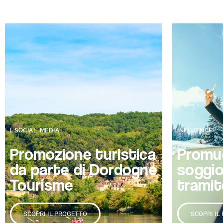
I SOCIAL MEDIA
INFLUENCE
Promozione turistica
Promuo
da parte di Dordogne
soggi
Tourisme
tramite
SCOPRI IL PROGETTO
SCOPRI IL