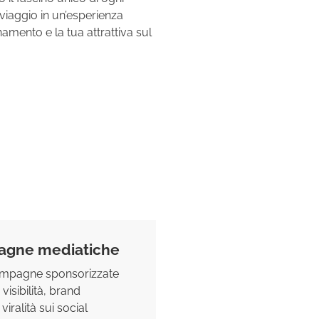
viaggio in un’esperienza
namento e la tua attrattiva sul
#4 Relazioni con
agne mediatiche
Possiamo aiutarti a far 
ampagne sponsorizzate
presenza ai media e all
 visibilità, brand
nostro team di relazio
iralità sui social
può aiutarti con tutti i t