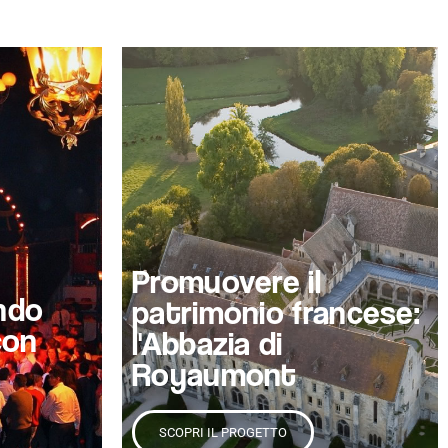
Promuovere il
ndo
patrimonio francese:
con
l'Abbazia di
Royaumont
SCOPRI IL PROGETTO