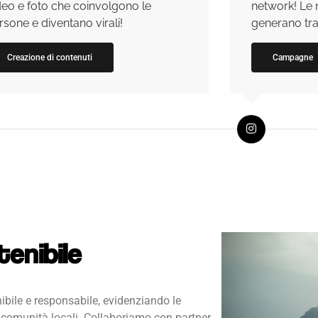
deo e foto che coinvolgono le
network! Le
rsone e diventano virali!
generano traff
Creazione di contenuti
Campagne
tenibile
bile e responsabile, evidenziando le
e comunità locali. Collaboriamo con partner