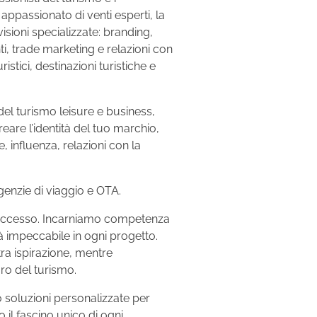
appassionato di venti esperti, la
isioni specializzate: branding,
ti, trade marketing e relazioni con
istici, destinazioni turistiche e
del turismo leisure e business,
reare l’identità del tuo marchio,
 influenza, relazioni con la
genzie di viaggio e OTA.
o successo. Incarniamo competenza
à impeccabile in ogni progetto.
tra ispirazione, mentre
uro del turismo.
o soluzioni personalizzate per
 il fascino unico di ogni