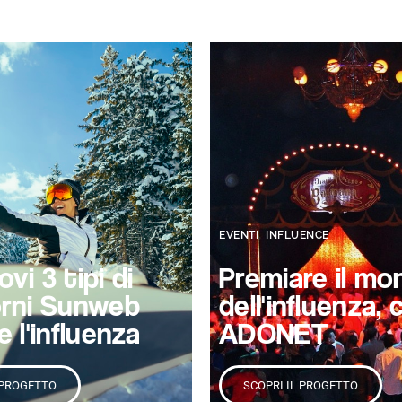
,
EVENTI
INFLUENCE
vi 3 tipi di
Premiare il mo
orni Sunweb
dell'influenza, 
 l'influenza
ADONET
 PROGETTO
SCOPRI IL PROGETTO