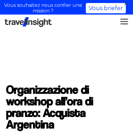
X
Vous souhaitez nous confier une
Vous briefer
mission ?
Organizzazione di
workshop all’ora di
pranzo: Acquista
Argentina