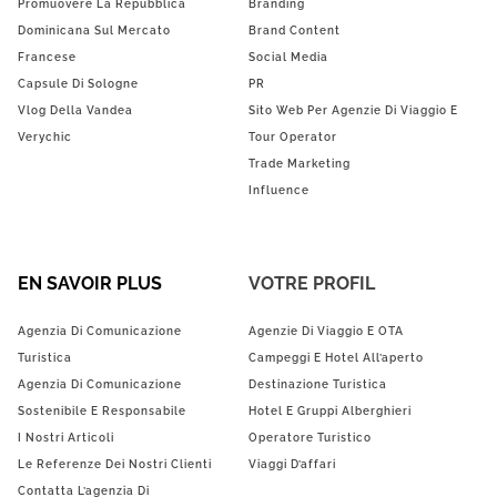
Promuovere La Repubblica
Branding
Dominicana Sul Mercato
Brand Content
Francese
Social Media
Capsule Di Sologne
PR
Vlog Della Vandea
Sito Web Per Agenzie Di Viaggio E
Verychic
Tour Operator
Trade Marketing
Influence
EN SAVOIR PLUS
VOTRE PROFIL
Agenzia Di Comunicazione
Agenzie Di Viaggio E OTA
Turistica
Campeggi E Hotel All’aperto
Agenzia Di Comunicazione
Destinazione Turistica
Sostenibile E Responsabile
Hotel E Gruppi Alberghieri
I Nostri Articoli
Operatore Turistico
Le Referenze Dei Nostri Clienti
Viaggi D’affari
Contatta L’agenzia Di