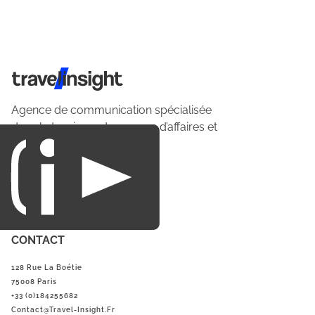
Travel Insight
Agence de communication spécialisée
dans le tourisme du voyage d’affaires et
du loisirs.
CONTACT
128 Rue La Boétie
75008 Paris
+33 (0)184255682
Contact@Travel-Insight.fr