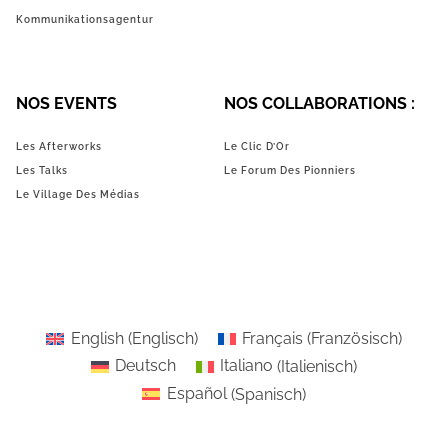
Kommunikationsagentur
NOS EVENTS
NOS COLLABORATIONS :
Les Afterworks
Le Clic D’Or
Les Talks
Le Forum Des Pionniers
Le Village Des Médias
English
(
Englisch
)
Français
(
Französisch
)
Deutsch
Italiano
(
Italienisch
)
Español
(
Spanisch
)