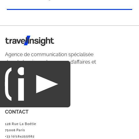
Travel Insight
Agence de communication spécialisée
dans le tourisme du voyage d’affaires et
du loisirs.
CONTACT
128 Rue La Boétie
75008 Paris
+33 (0)184255682