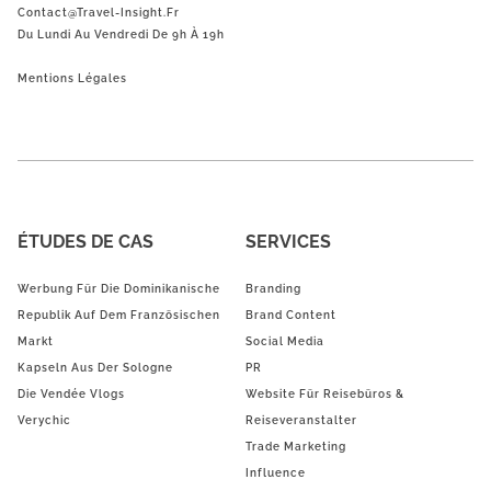
Contact@Travel-Insight.fr
Du Lundi Au Vendredi De 9h À 19h
Mentions Légales
ÉTUDES DE CAS
SERVICES
Werbung Für Die Dominikanische
Branding
Republik Auf Dem Französischen
Brand Content
Markt
Social Media
Kapseln Aus Der Sologne
PR
Die Vendée Vlogs
Website Für Reisebüros &
Verychic
Reiseveranstalter
Trade Marketing
Influence