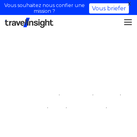
X
Vous souhaitez nous confier une
Vous briefer
mission ?
Paris Explorer
,
,
,
Dorf der Influencer
iftm top resa
Influencer
,
,
,
Inhaltsersteller
Reise
Reise-Influencer
travel