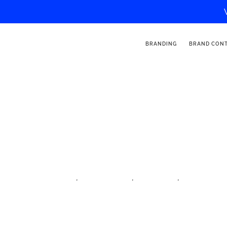
BRANDING
BRAND CON
TOLT – Ersteller von Inhalten
,
,
,
Dorf der Influencer
iftm top resa
Influencer
Inhaltserstel