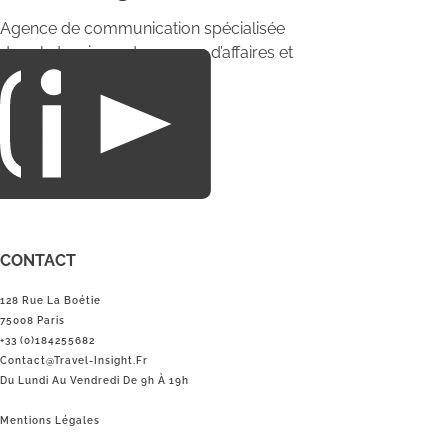
Agence de communication spécialisée
dans le tourisme du voyage d’affaires et
du loisirs.
CONTACT
128 Rue La Boétie
75008 Paris
+33 (0)184255682
Contact@Travel-Insight.fr
Du Lundi Au Vendredi De 9h À 19h
Mentions Légales