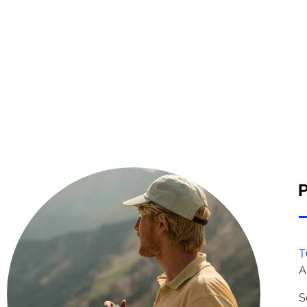
P
T
A
S