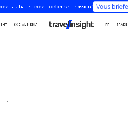
Vous briefe
Vous souhaitez nous confier une mission ?
KOMMUNIKATIONSAGENTUR
TENT
SOCIAL MEDIA
PR
TRADE
FÜR TOURISMUS
,
ler
Reise