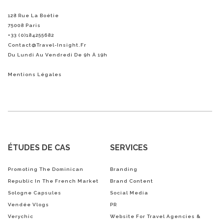
128 Rue La Boétie
75008 Paris
+33 (0)184255682
Contact@Travel-Insight.fr
Du Lundi Au Vendredi De 9h À 19h
Mentions Légales
ÉTUDES DE CAS
SERVICES
Promoting The Dominican
Branding
Republic In The French Market
Brand Content
Sologne Capsules
Social Media
Vendée Vlogs
PR
Verychic
Website For Travel Agencies &