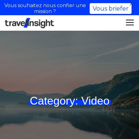
X
Vous souhaitez nous confier une
Vous briefer
mission ?
Category:
Video