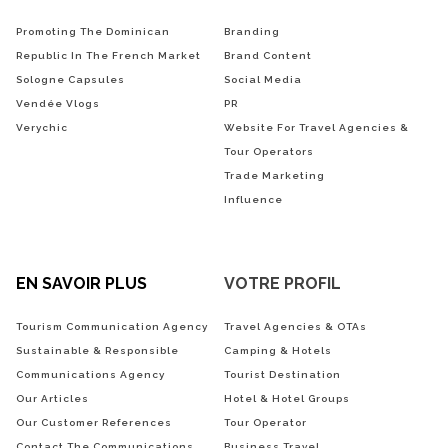
Promoting The Dominican
Branding
Republic In The French Market
Brand Content
Sologne Capsules
Social Media
Vendée Vlogs
PR
Verychic
Website For Travel Agencies &
Tour Operators
Trade Marketing
Influence
EN SAVOIR PLUS
VOTRE PROFIL
Tourism Communication Agency
Travel Agencies & OTAs
Sustainable & Responsible
Camping & Hotels
Communications Agency
Tourist Destination
Our Articles
Hotel & Hotel Groups
Our Customer References
Tour Operator
Contact The Communications
Business Travel