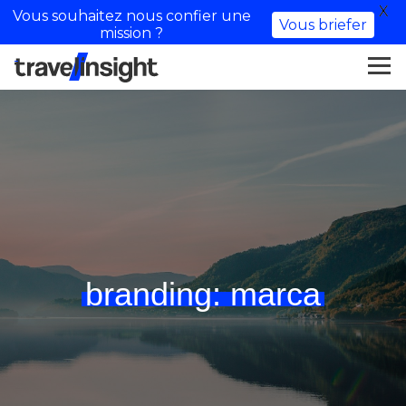
X
Vous souhaitez nous confier une
Vous briefer
mission ?
branding:
marca