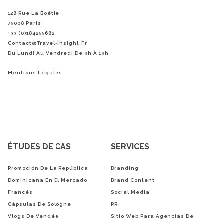
128 Rue La Boétie
75008 Paris
+33 (0)184255682
Contact@Travel-Insight.fr
Du Lundi Au Vendredi De 9h À 19h
Mentions Légales
ÉTUDES DE CAS
SERVICES
Promoción De La República
Branding
Dominicana En El Mercado
Brand Content
Francés
Social Media
Cápsulas De Sologne
PR
Vlogs De Vendée
Sitio Web Para Agencias De