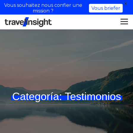
X
Vous souhaitez nous confier une
Vous briefer
mission ?
Categoría:
Testimonios