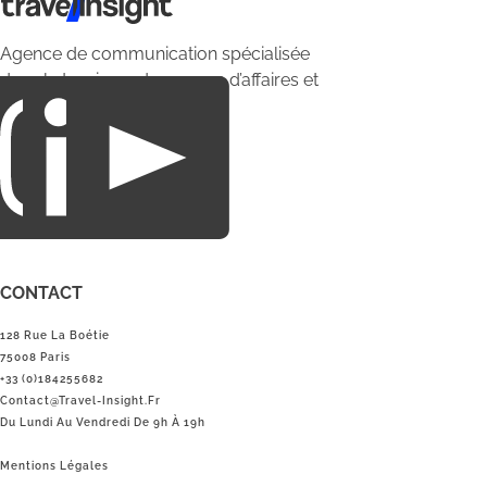
Travel Insight
Agence de communication spécialisée
dans le tourisme du voyage d’affaires et
du loisirs.
CONTACT
128 Rue La Boétie
75008 Paris
+33 (0)184255682
Contact@Travel-Insight.fr
Du Lundi Au Vendredi De 9h À 19h
Mentions Légales