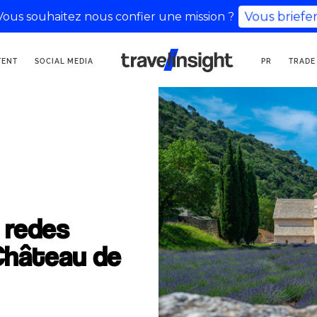
Vous souhaitez nous confier une mission ?
Vous briefer
AGENCIA DE
TENT
SOCIAL MEDIA
PR
TRADE
COMUNICACIÓN TURÍSTICA
 redes
 Château de