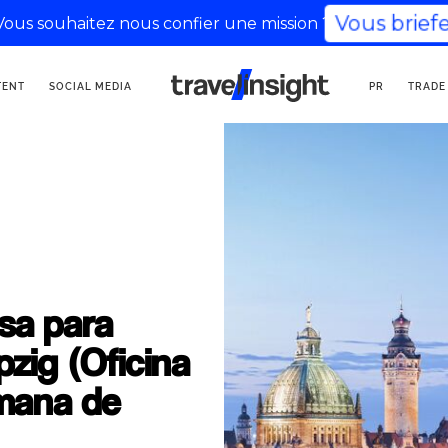
Vous briefe
Vous souhaitez nous confier une mission ?
AGENCIA DE
TENT
SOCIAL MEDIA
PR
TRADE
COMUNICACIÓN TURÍSTICA
sa para
pzig (Oficina
mana de