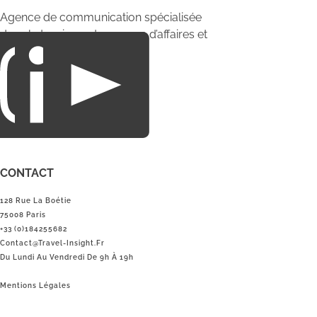
Agence de communication spécialisée
dans le tourisme du voyage d’affaires et
du loisirs.
CONTACT
128 Rue La Boétie
75008 Paris
+33 (0)184255682
Contact@Travel-Insight.fr
Du Lundi Au Vendredi De 9h À 19h
Mentions Légales