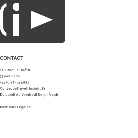
du loisirs.
CONTACT
128 Rue La Boétie
75008 Paris
+33 (0)184255682
Contact@Travel-Insight.fr
Du Lundi Au Vendredi De 9h À 19h
Mentions Légales