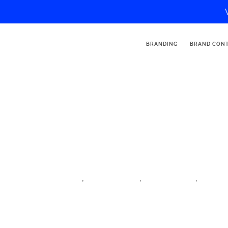
BRANDING
BRAND CON
Carol_ananas – Influencer de vi
,
,
,
aldea de influencers
estilo de vida
iftm top resa
influen