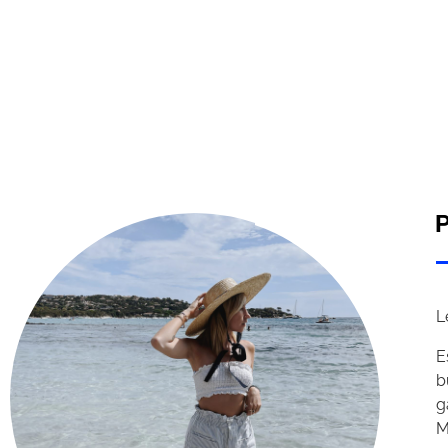
P
L
E
b
g
M