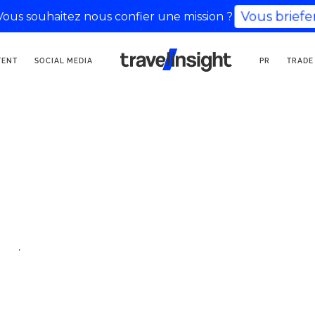
Vous briefe
Vous souhaitez nous confier une mission ?
AGENCIA DE
TENT
SOCIAL MEDIA
PR
TRADE
COMUNICACIÓN TURÍSTICA
ajes y estilo de vida
,
cer
viajar