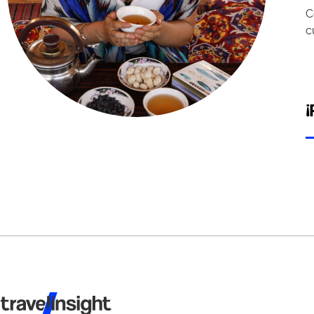
C
c
¡
Travel Insight