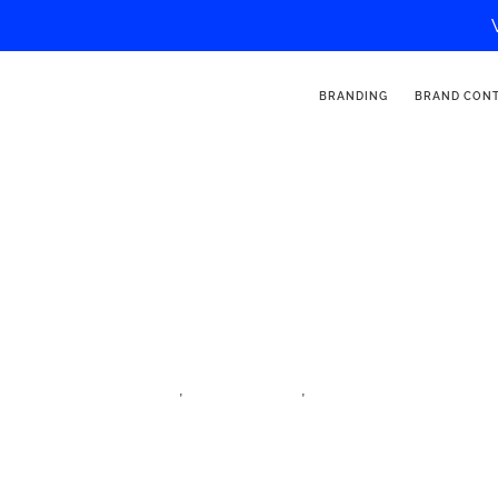
BRANDING
BRAND CON
Itinera Magica – Influencer de 
,
,
aldea de influencers
iftm top resa
influencer de viajes