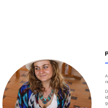
P
A
r
D
i
g