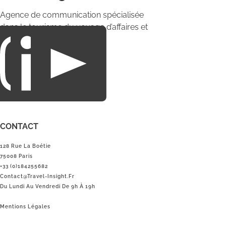
Agence de communication spécialisée
dans le tourisme du voyage d’affaires et
du loisirs.
CONTACT
128 Rue La Boétie
75008 Paris
+33 (0)184255682
Contact@Travel-Insight.fr
Du Lundi Au Vendredi De 9h À 19h
Mentions Légales