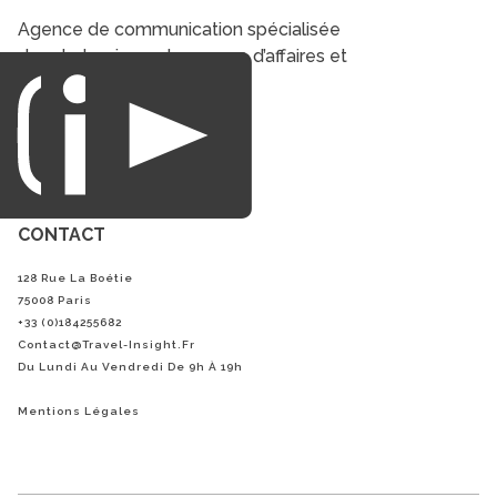
Agence de communication spécialisée
dans le tourisme du voyage d’affaires et
du loisirs.
CONTACT
128 Rue La Boétie
75008 Paris
+33 (0)184255682
Contact@Travel-Insight.fr
Du Lundi Au Vendredi De 9h À 19h
Mentions Légales