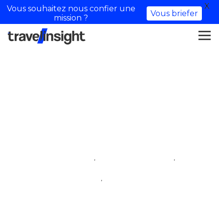
X
Vous souhaitez nous confier une
Vous briefer
mission ?
Blondiiebaby – Influencer di
viaggio
,
,
iftm top resa
influencer di famiglia
,
influencer di viaggio
villaggio degli influencer