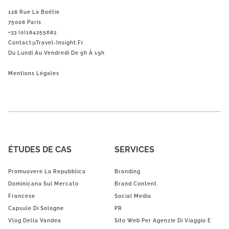
128 Rue La Boétie
75008 Paris
+33 (0)184255682
Contact@Travel-Insight.fr
Du Lundi Au Vendredi De 9h À 19h
Mentions Légales
ÉTUDES DE CAS
SERVICES
Promuovere La Repubblica
Branding
Dominicana Sul Mercato
Brand Content
Francese
Social Media
Capsule Di Sologne
PR
Vlog Della Vandea
Sito Web Per Agenzie Di Viaggio E