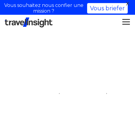
X
Vous souhaitez nous confier une
Vous briefer
mission ?
La moda la fai tu
,
,
iftm top resa
influencer di viaggio
villaggio degli influencer